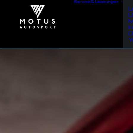
Service & Leistungen
L
Ü
M
I
O
Y