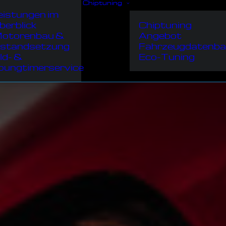
Chiptuning
eistungen im
berblick
Chiptuning
otorenbau &
Angebot
nstandsetzung
Fahrzeugdatenba
ld- &
Eco-Tuning
oungtimerservice